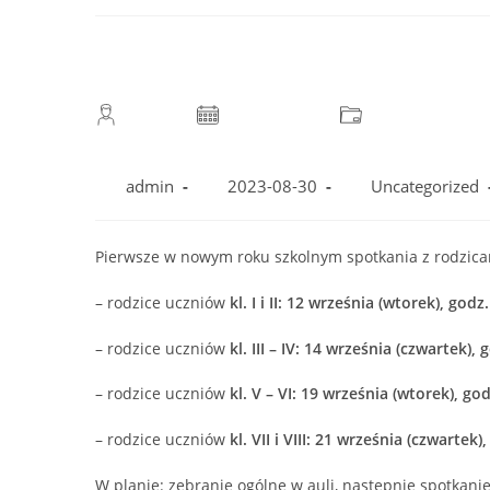
Post
Post
Post
author:
published:
category:
admin
2023-08-30
Uncategorized
Pierwsze w nowym roku szkolnym spotkania z rodzic
– rodzice uczniów
kl. I i II: 12 września (wtorek), godz
– rodzice uczniów
kl. III – IV: 14 września (czwartek), 
– rodzice uczniów
kl. V – VI: 19 września (wtorek), go
– rodzice uczniów
kl. VII i VIII: 21 września (czwartek)
W planie: zebranie ogólne w auli, następnie spotkan