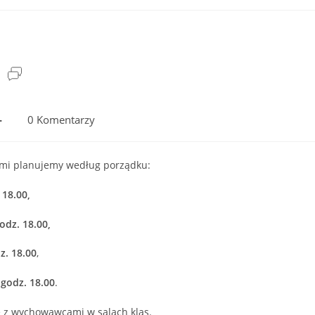
Post
comments:
0 Komentarzy
ami planujemy według porządku:
. 18.00,
godz. 18.00,
dz. 18.00
,
, godz. 18.00
.
ie z wychowawcami w salach klas.