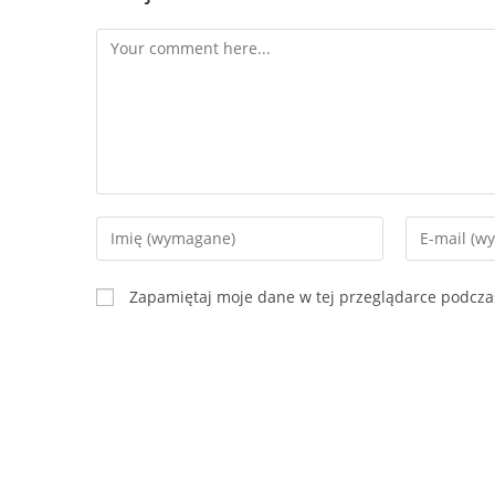
Comment
Enter
Enter
your
your
name
email
Zapamiętaj moje dane w tej przeglądarce podcza
or
address
username
to
to
comment
comment