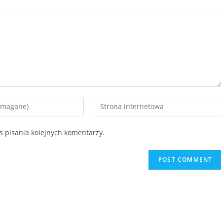
Enter
your
website
s pisania kolejnych komentarzy.
URL
(optional)