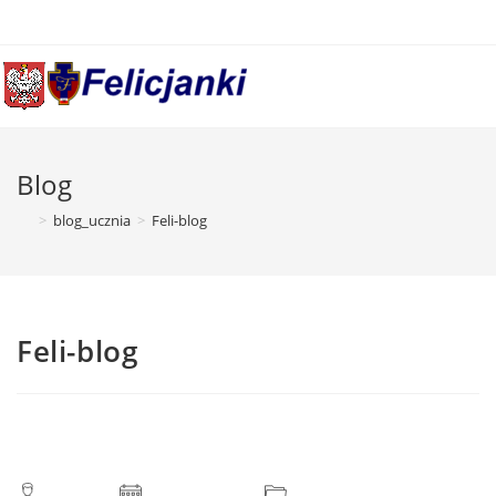
Skip
to
content
Blog
>
blog_ucznia
>
Feli-blog
Feli-blog
Post
Post
Post
author:
published:
category: