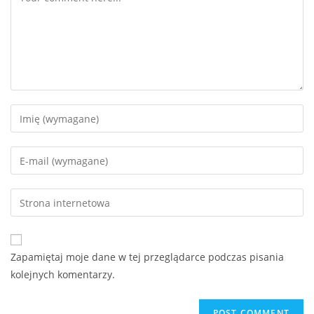
Enter
your
name
Enter
or
your
username
email
Enter
to
address
your
comment
to
website
comment
URL
Zapamiętaj moje dane w tej przeglądarce podczas pisania
(optional)
kolejnych komentarzy.