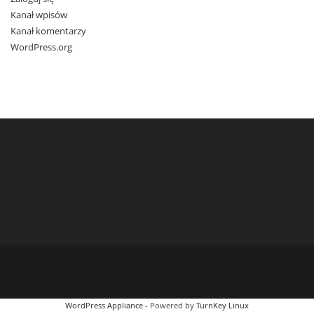
Kanał wpisów
Kanał komentarzy
WordPress.org
WordPress Appliance
- Powered by
TurnKey Linux