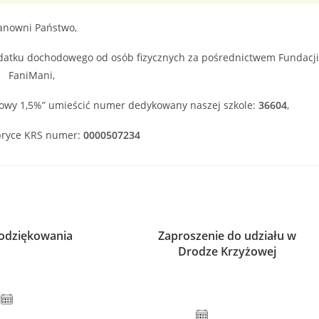
anowni Państwo,
podatku dochodowego od osób fizycznych za pośrednictwem Fundacj
FaniMani,
ółowy 1,5%” umieścić numer dedykowany naszej szkole:
36604
,
bryce KRS numer:
0000507234
odziękowania
Zaproszenie do udziału w
Drodze Krzyżowej