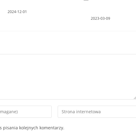
2024-12-01
2023-03-09
Enter
your
website
s pisania kolejnych komentarzy.
URL