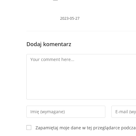
2023-05-27
Dodaj komentarz
Comment
Enter
Enter
your
your
name
email
Zapamiętaj moje dane w tej przeglądarce podcza
or
address