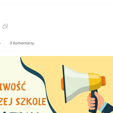
Post
comments:
0 Komentarzy